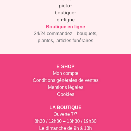
Boutique en ligne
24/24 commandez :
bouquets,
plantes, articles
funéraires
E-SHOP
Mon compte
Conditions générales de ventes
Mentions légales
Cookies
LA BOUTIQUE
Ouverte
7/7
8h30 / 12h30 – 13h30 / 19h30
Le dimanche de 9h à 13h