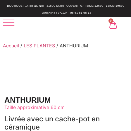
BOUTIQUE : 14 bis all. Niel - 31600 Muret - OUVERT 7/7 : 8h30/12h30 - 13h30/19h30
- Dimanche : 9h/13h - 05 61 51 66 13
0
Accueil
/
LES PLANTES
/ ANTHURIUM
ANTHURIUM
Taille approximative 60 cm
Livrée avec un cache-pot en
céramique