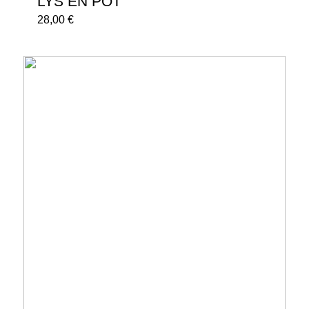
LYS EN POT
28,00
€