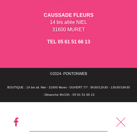
CAUSSADE FLEURS
14 bis allée NIEL
31600 MURET
TEL 05 61 51 66 13
©2024- PONTONWEB
BOUTIQUE : 14 bis all. Niel - 31600 Muret - OUVERT 7/7 : 8h30/12h30 - 13h30/19h30
- Dimanche 9h/13h - 05 61 51 66 13