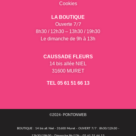
Cookies
LA BOUTIQUE
Ouverte
7/7
8h30 / 12h30 – 13h30 / 19h30
Le dimanche de 9h à 13h
CAUSSADE FLEURS
14 bis allée NIEL
31600 MURET
TEL 05 61 51 66 13
©2024- PONTONWEB
BOUTIQUE : 14 bis all. Niel - 31600 Muret - OUVERT 7/7 : 8h30/12h30 -
13h30/19h30 - Dimanche 9h/13h - 05 61 51 66 13