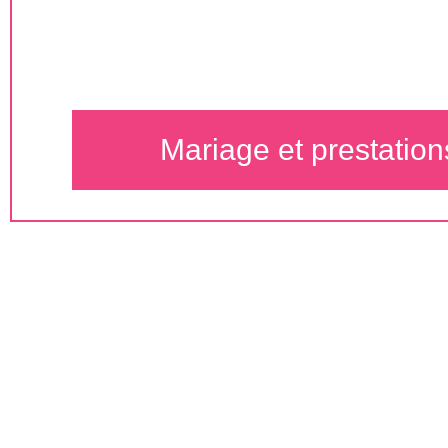
CÉLÉBRATIO
romantique, excentrique, contemporai
Mariage et prestation