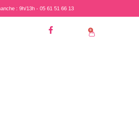
anche : 9h/13h - 05 61 51 66 13
0
0,00
€
OTIONS